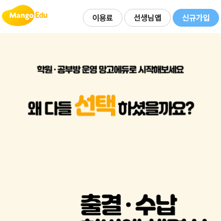
이용료
선생님앱
신규가입