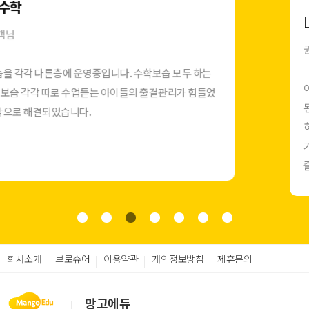
권○○ 고객님
아니 이게무슨일? 결제가 10초만에되네요? 처음에는 앱을 깔아야
된다고 해서 학부모님들이 불편해하셨는데 어머나 써보니까 좋아
하시네요 ㅎㅎ 그리고 며칠 전부터는 이음카드도 모바일간편결제
가 가능해져서 너무 좋아요 ,이음카드들고 방문하는 학무모님들이
줄어들어서 너무너무너무 좋아요
회사소개
브로슈어
이용약관
개인정보방침
제휴문의
망고에듀