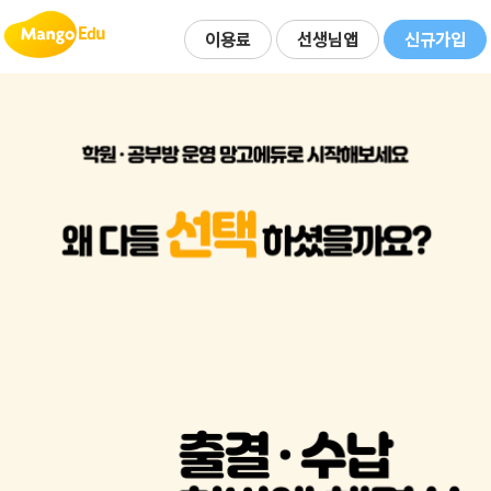
이용료
선생님앱
신규가입