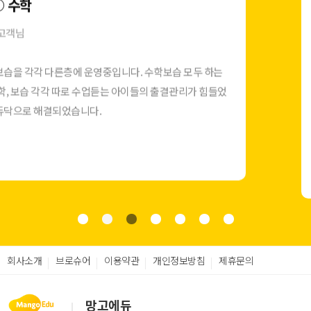
권○○ 고객님
아니 이게무슨일? 결제가 10초만에되네요? 처음에는 앱을 깔아야
된다고 해서 학부모님들이 불편해하셨는데 어머나 써보니까 좋아
하시네요 ㅎㅎ 그리고 며칠 전부터는 이음카드도 모바일간편결제
가 가능해져서 너무 좋아요 ,이음카드들고 방문하는 학무모님들이
줄어들어서 너무너무너무 좋아요
회사소개
브로슈어
이용약관
개인정보방침
제휴문의
망고에듀